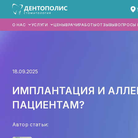
О НАС
УСЛУГИ
ЦЕНЫ
ВРАЧИ
РАБОТЫ
ОТЗЫВЫ
ВОПРОСЫ 
ГЛАВНАЯ
18.09.2025
О НАС
ИМПЛАНТАЦИЯ И АЛЛЕ
УСЛУГИ
ЦЕНЫ
ПАЦИЕНТАМ?
ВРАЧИ
Автор статьи:
РАБОТЫ