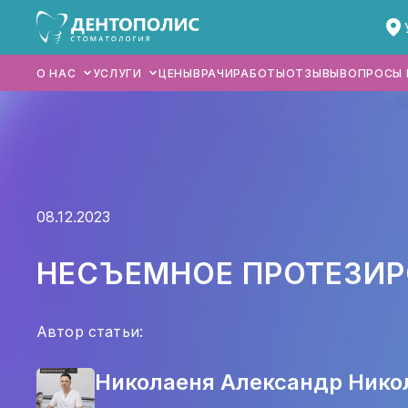
О НАС
УСЛУГИ
ЦЕНЫ
ВРАЧИ
РАБОТЫ
ОТЗЫВЫ
ВОПРОСЫ 
ГЛАВНАЯ
08.12.2023
О НАС
УСЛУГИ
НЕСЪЕМНОЕ ПРОТЕЗИР
ЦЕНЫ
Автор статьи:
ВРАЧИ
РАБОТЫ
Николаеня Александр Нико