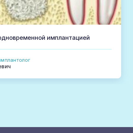
 одновременной имплантацией
имплантолог
евич