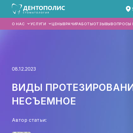
О НАС
УСЛУГИ
ЦЕНЫ
ВРАЧИ
РАБОТЫ
ОТЗЫВЫ
ВОПРОСЫ 
ГЛАВНАЯ
08.12.2023
О НАС
ВИДЫ ПРОТЕЗИРОВАНИ
УСЛУГИ
ЦЕНЫ
НЕСЪЕМНОЕ
ВРАЧИ
Автор статьи:
РАБОТЫ